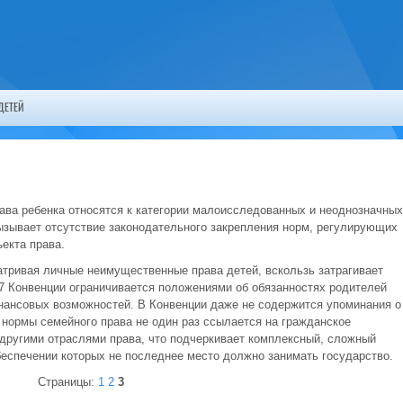
ДЕТЕЙ
рава ребенка относятся к категории малоисследованных и неоднозначных
ызывает отсутствие законодательного закрепления норм, регулирующих
екта права.
тривая личные неимущественные права детей, вскользь затрагивает
27 Конвенции ограничивается положениями об обязанностях родителей
нансовых возможностей. В Конвенции даже не содержится упоминания о
 нормы семейного права не один раз ссылается на гражданское
 другими отраслями права, что подчеркивает комплексный, сложный
беспечении которых не последнее место должно занимать государство.
Страницы:
1
2
3