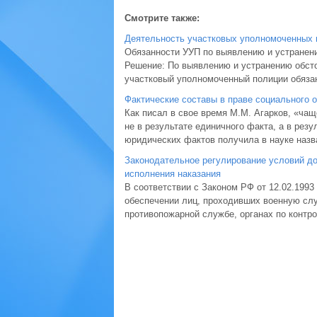
Смотрите также:
Деятельность участковых уполномоченных 
Обязанности УУП по выявлению и устранен
Решение: По выявлению и устранению обст
участковый уполномоченный полиции обязан: 
Фактические составы в праве социального 
Как писал в свое время М.М. Агарков, «ча
не в результате единичного факта, а в рез
юридических фактов получила в науке назва
Законодательное регулирование условий до
исполнения наказания
В соответствии с Законом РФ от 12.02.1993 
обеспечении лиц, проходивших военную слу
противопожарной службе, органах по контро