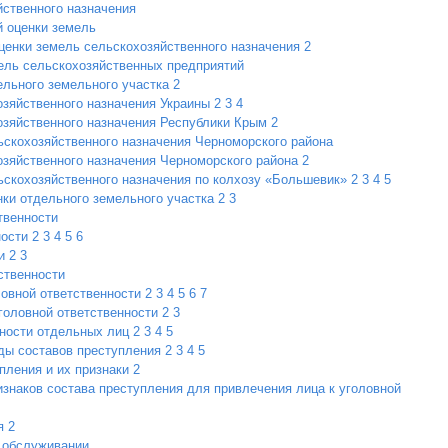
ственного назначения
й оценки земель
ценки земель сельскохозяйственного назначения
2
ель сельскохозяйственных предприятий
льного земельного участка
2
зяйственного назначения Украины
2
3
4
озяйственного назначения Республики Крым
2
скохозяйственного назначения Черноморского района
зяйственного назначения Черноморского района
2
скохозяйственного назначения по колхозу «Большевик»
2
3
4
5
ки отдельного земельного участка
2
3
твенности
ности
2
3
4
5
6
и
2
3
ственности
ловной ответственности
2
3
4
5
6
7
головной ответственности
2
3
ности отдельных лиц
2
3
4
5
ды составов преступления
2
3
4
5
пления и их признаки
2
изнаков состава преступления для привлечения лица к уголовной
я
2
м обслуживании