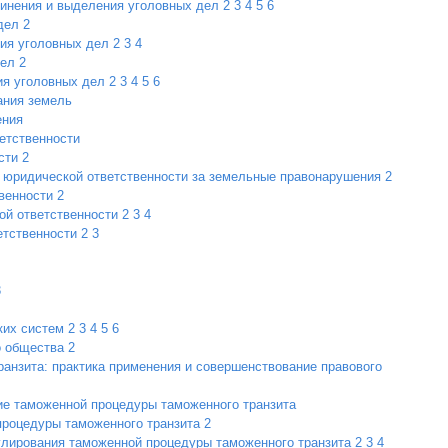
динения и выделения уголовных дел
2
3
4
5
6
дел
2
ия уголовных дел
2
3
4
дел
2
я уголовных дел
2
3
4
5
6
ания земель
ения
етственности
сти
2
д юридической ответственности за земельные правонарушения
2
венности
2
ой ответственности
2
3
4
етственности
2
3
3
ких систем
2
3
4
5
6
о общества
2
анзита: практика применения и совершенствование правового
ие таможенной процедуры таможенного транзита
процедуры таможенного транзита
2
улирования таможенной процедуры таможенного транзита
2
3
4