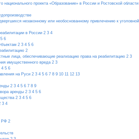
о национального проекта «Образование» в России и Ростовской области
удопроизводстве
двергшихся незаконному или необоснованному привлечению к уголовной
реабилитации в России
2
3
4
5
6
убъектам
2
3
4
5
6
реабилитацию
2
стные лица, обеспечивающие реализацию права на реабилитацию
2
3
ния имущественного вреда
2
3
4
5
6
авления на Руси
2
3
4
5
6
7
8
9
10
11
12
13
ренды
2
3
4
5
6
7
8
9
овора аренды
2
3
4
5
6
ущества
2
3
4
5
6
2
3
4
в РФ
2
тельств
ентов
2
3