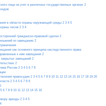
ского лица на учет в различных государственных органах
2
фондов
ания в области охраны окружающей среды
2
3
4
5
охраны лесов
2
3
4
осторонней гражданско-правовой сделки
2
тношений по завещанию
2
граничения
ещания как основного принципа наследственного права
иравненные к ним завещания
2
 закрытых завещаний
2
тельствах
2
тема России
2
3
4
5
6
7
8
ации
твления правосудия
2
3
4
5
6
7
8
9
10
11
12
13
14
15
16
17
18
19
20
власти
2
3
4
5
6
7
8
9
6
5
6
7
8
9
10
11
12
13
14
15
16
говору аренды
2
3
4
5
4