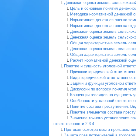
L
Денежная оценка земель сельскохозяй
L
Цель и основные понятия денежно
L
Методика нормативной денежной о
L
Нормативная денежная оценка зем
L
Нормативная денежная оценка отде
L
Денежная оценка земель сельскохо
L
Денежная оценка земель сельскох
L
Общая характеристика земель сель
L
Денежная оценка земель сельскохо
L
Общая характеристика земель сель
L
Расчет нормативной денежной оцен
L
Понятие и сущность уголовной ответс
L
Признаки юридической ответствен
L
Виды юридической ответственност
L
Задачи и функции уголовной ответ
L
Дискуссии по вопросу понятия уго
L
Концепции взглядов на сущность у
L
Особенности уголовной ответствен
L
Понятие состава преступления. Ви
L
Понятие элементов состава престу
L
Значение точного установления пр
ответственности
2
3
4
L
Протокол осмотра места происшестви
L
Защита прав потребителей в торгово