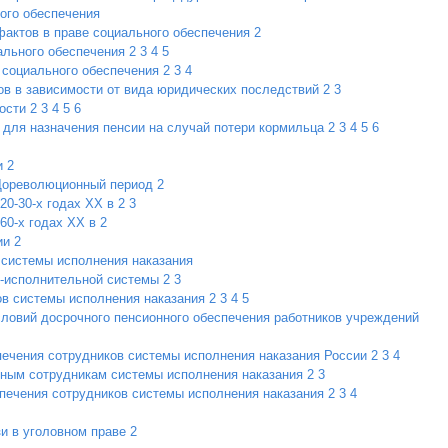
ого обеспечения
актов в праве социального обеспечения
2
ального обеспечения
2
3
4
5
 социального обеспечения
2
3
4
в в зависимости от вида юридических последствий
2
3
ости
2
3
4
5
6
для назначения пенсии на случай потери кормильца
2
3
4
5
6
и
2
 Дореволюционный период
2
20-30-х годах XX в
2
3
60-х годах XX в
2
ии
2
 системы исполнения наказания
о-исполнительной системы
2
3
ов системы исполнения наказания
2
3
4
5
ловий досрочного пенсионного обеспечения работников учреждений
печения сотрудников системы исполнения наказания России
2
3
4
нным сотрудникам системы исполнения наказания
2
3
печения сотрудников системы исполнения наказания
2
3
4
зи в уголовном праве
2