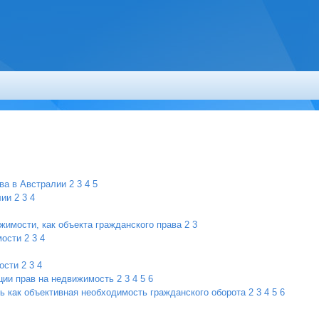
ва в Австралии
2
3
4
5
лии
2
3
4
жимости, как объекта гражданского права
2
3
мости
2
3
4
ости
2
3
4
ции прав на недвижимость
2
3
4
5
6
ь как объективная необходимость гражданского оборота
2
3
4
5
6