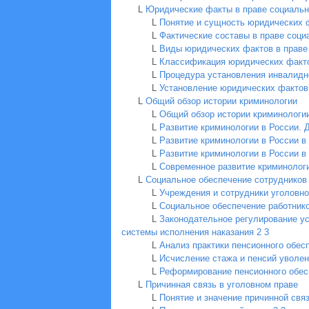
L
Юридические факты в праве социальн
L
Понятие и сущность юридических ф
L
Фактические составы в праве соци
L
Виды юридических фактов в праве
L
Классификация юридических факто
L
Процедура установления инвалидн
L
Установление юридических фактов 
L
Общий обзор истории криминологии
L
Общий обзор истории криминологи
L
Развитие криминологии в России.
L
Развитие криминологии в России в 
L
Развитие криминологии в России в 
L
Современное развитие криминолог
L
Социальное обеспечение сотрудников
L
Учреждения и сотрудники уголовн
L
Социальное обеспечение работник
L
Законодательное регулирование ус
системы исполнения наказания
2
3
L
Анализ практики пенсионного обес
L
Исчисление стажа и пенсий уволе
L
Реформирование пенсионного обес
L
Причинная связь в уголовном праве
L
Понятие и значение причинной свя