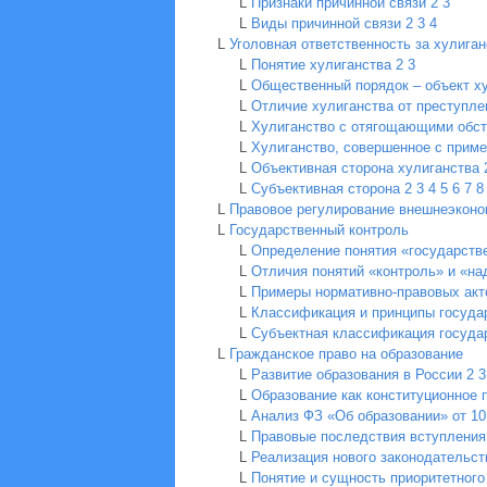
L
Признаки причинной связи
2
3
L
Виды причинной связи
2
3
4
L
Уголовная ответственность за хулиган
L
Понятие хулиганства
2
3
L
Общественный порядок – объект х
L
Отличие хулиганства от преступле
L
Хулиганство с отягощающими обс
L
Хулиганство, совершенное с приме
L
Объективная сторона хулиганства
L
Субъективная сторона
2
3
4
5
6
7
8
L
Правовое регулирование внешнеэконо
L
Государственный контроль
L
Определение понятия «государств
L
Отличия понятий «контроль» и «на
L
Примеры нормативно-правовых акт
L
Классификация и принципы госуда
L
Субъектная классификация госуда
L
Гражданское право на образование
L
Развитие образования в России
2
3
L
Образование как конституционное 
L
Анализ ФЗ «Об образовании» от 10.
L
Правовые последствия вступления
L
Реализация нового законодательст
L
Понятие и сущность приоритетного