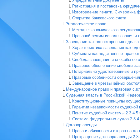
L
Учредительные документы
L
Регистрация и постановка юридиче
L
Изготовление печати. Символика 
L
Открытие банковского счета
L
Экологическое право
L
Методы экономического регулиров
L
Правовой режим использования и 
L
Завещание как односторонняя сделка
L
Характеристика завещания как одн
L
Субъекты наследственных правоо
L
Свобода завещания и способы ее о
L
Правовое обеспечение свободы зав
L
Нотариально удостоверенные и пр
L
Правовые особенности совершения
L
Завещание в чрезвычайных обстоя
L
Международное право и правовая сис
L
Судебная власть в Российской Федер
L
Конституционные принципы осущес
L
Гарантии независимости судебной 
L
Понятие судебной системы
2
3
4
5
L
Система федеральных судов
2
3
4
L
Договор аренды
L
Права и обязанности сторон по до
L
Прекращение договора аренды
2
3