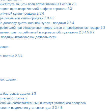
 института защиты прав потребителей в России
2
3
ащите прав потребителей в сфере торговли
2
3
озничной купли-продажи
2
3
4
ора розничной купли-продажи
2
3
4
5
о договору дистанционной купли - продажи
2
3
4
ребителей при обнаружении недостатков в приобретенном товаре
2
3
шение прав потребителей в торговом обслуживании
2
3
4
5
6
7
ы предпринимательской деятельности
рации
венностью
2
3
4
вых сделок
ых бартерных сделок
2
3
артерных сделок
2
ела как самостоятельный институт уголовного процесса
нения и выделения уголовных дел
2
3
4
5