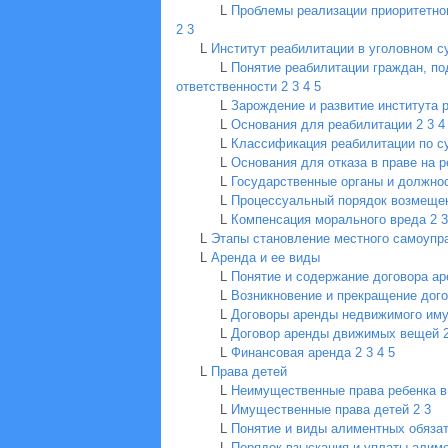
L
Проблемы реализации приоритетног
2
3
L
Институт реабилитации в уголовном с
L
Понятие реабилитации граждан, по
ответственности
2
3
4
5
L
Зарождение и развитие института 
L
Основания для реабилитации
2
3
4
L
Классификация реабилитации по с
L
Основания для отказа в праве на 
L
Государственные органы и должно
L
Процессуальный порядок возмеще
L
Компенсация морального вреда
2
3
L
Этапы становление местного самоупр
L
Аренда и ее виды
L
Понятие и содержание договора а
L
Возникновение и прекращение дог
L
Договоры аренды недвижимого им
L
Договор аренды движимых вещей
L
Финансовая аренда
2
3
4
5
L
Права детей
L
Неимущественные права ребенка 
L
Имущественные права детей
2
3
L
Понятие и виды алиментных обяза
L
Порядок взыскания и уплаты алим