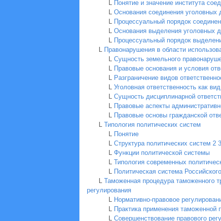
L
Понятие и значение института сое
L
Основания соединения уголовных 
L
Процессуальный порядок соединен
L
Основания выделения уголовных 
L
Процессуальный порядок выделени
L
Правонарушения в области использов
L
Сущность земельного правонаруш
L
Правовые основания и условия отв
L
Разграничение видов ответственно
L
Уголовная ответственность как ви
L
Сущность дисциплинарной ответст
L
Правовые аспекты административн
L
Правовые основы гражданской отв
L
Типология политических систем
L
Понятие
L
Структура политических систем
2
L
Функции политической системы
L
Типология современных политичес
L
Политическая система Российског
L
Таможенная процедура таможенного тр
регулирования
L
Нормативно-правовое регулирован
L
Практика применения таможенной 
L
Cовершенствование правового рег