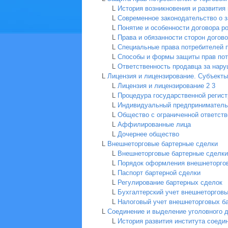
L
История возникновения и развития
L
Современное законодательство о з
L
Понятие и особенности договора р
L
Права и обязанности сторон догов
L
Специальные права потребителей п
L
Способы и формы защиты прав пот
L
Ответственность продавца за нару
L
Лицензия и лицензирование. Субъект
L
Лицензия и лицензирование
2
3
L
Процедура государственной регист
L
Индивидуальный предприниматель
L
Общество с ограниченной ответст
L
Аффилированные лица
L
Дочернее общество
L
Внешнеторговые бартерные сделки
L
Внешнеторговые бартерные сделки
L
Порядок оформления внешнеторго
L
Паспорт бартерной сделки
L
Регулирование бартерных сделок
L
Бухгалтерский учет внешнеторгов
L
Налоговый учет внешнеторговых б
L
Соединение и выделение уголовного д
L
История развития института соеди