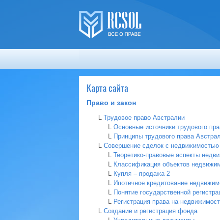
Карта сайта
Право и закон
L
Трудовое право Австралии
L
Основные источники трудового пра
L
Принципы трудового права Австра
L
Совершение сделок с недвижимостью
L
Теоретико-правовые аспекты недви
L
Классификация объектов недвижи
L
Купля – продажа
2
L
Ипотечное кредитование недвижим
L
Понятие государственной регистра
L
Регистрация права на недвижимост
L
Создание и регистрация фонда