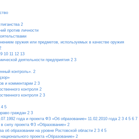
ство
улиганства
2
ний против личности
тоятельствами
нением оружия или предметов, используемых в качестве оружия
2
9
10
11
12
13
мической деятельности предприятия
2
3
енный контроль».
2
дзор»
ов и комментарии
2
3
рственного контроля
2
рственного контроля
2
3
4
5
право граждан
2
3
07.1992 года и проекта ФЗ «Об образование» 11.02.2010 года
2
3
4
5
6
7
 в силу проекта ФЗ «Образование»
2
ва об образовании на уровне Ростовской области
2
3
4
5
 национального проекта «Образование»
2