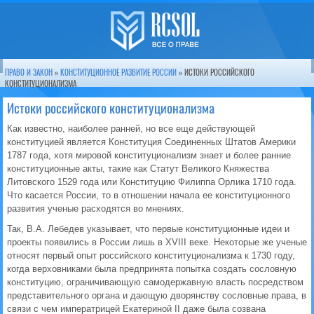
ПРАВО И ЗАКОН
»
КОНСТИТУЦИОННОЕ РАЗВИТИЕ РОССИИ
» ИСТОКИ РОССИЙСКОГО
КОНСТИТУЦИОНАЛИЗМА
Истоки российского конституционализма
Как известно, наиболее ранней, но все еще действующей
конституцией является Конституция Соединенных Штатов Америки
1787 года, хотя мировой конституционализм знает и более ранние
конституционные акты, такие как Статут Великого Княжества
Литовского 1529 года или Конституцию Филиппа Орлика 1710 года.
Что касается России, то в отношении начала ее конституционного
развития ученые расходятся во мнениях.
Так, В.А. Лебедев указывает, что первые конституционные идеи и
проекты появились в России лишь в ХVIII веке. Некоторые же ученые
относят первый опыт российского конституционализма к 1730 году,
когда верховниками была предпринята попытка создать cословную
конституцию, ограничивающую самодержавную власть посредством
представительного органа и дающую дворянству сословные права, в
связи с чем императрицей Екатериной II даже была созвана