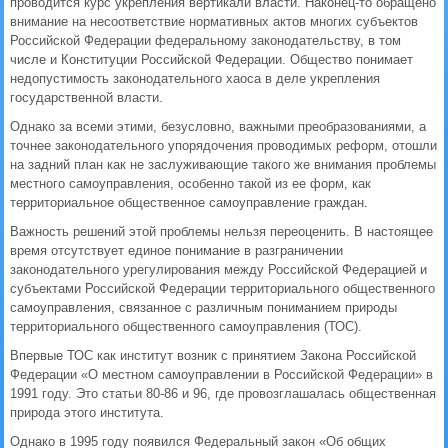
проводится курс укрепления вертикали власти. Наконец-то обращено
внимание на несоответствие нормативных актов многих субъектов
Российской Федерации федеральному законодательству, в том
числе и Конституции Российской Федерации. Общество понимает
недопустимость законодательного хаоса в деле укрепления
государственной власти.
Однако за всеми этими, безусловно, важными преобразованиями, а
точнее законодательного упорядочения проводимых реформ, отошли
на задний план как не заслуживающие такого же внимания проблемы
местного самоуправления, особенно такой из ее форм, как
территориальное общественное самоуправление граждан.
Важность решений этой проблемы нельзя переоценить. В настоящее
время отсутствует единое понимание в разграничении
законодательного урегулирования между Российской Федерацией и
субъектами Российской Федерации территориального общественного
самоуправления, связанное с различным пониманием природы
территориального общественного самоуправления (ТОС).
Впервые ТОС как институт возник с принятием Закона Российской
Федерации «О местном самоуправлении в Российской Федерации» в
1991 году. Это статьи 80-86 и 96, где провозглашалась общественная
природа этого института.
Однако в 1995 году появился Федеральный закон «Об общих