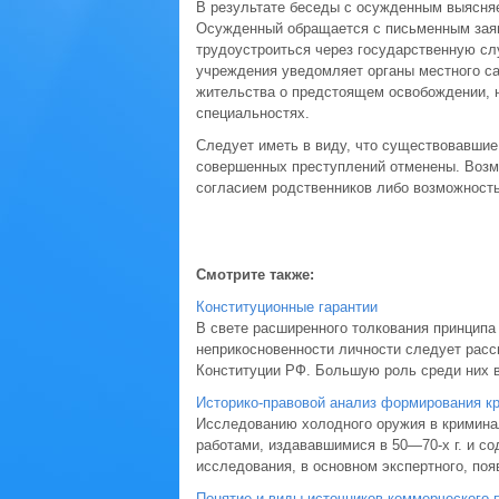
В результате беседы с осужденным выясняе
Осужденный обращается с письменным заяв
трудоустроиться через государственную сл
учреждения уведомляет органы местного с
жительства о предстоящем освобождении, н
специальностях.
Следует иметь в виду, что существовавшие 
совершенных преступлений отменены. Возм
согласием родственников либо возможност
Смотрите также:
Конституционные гарантии
В свете расширенного толкования принципа 
неприкосновенности личности следует рассматри
Конституции РФ. Большую роль среди них в 
Историко-правовой анализ формирования кр
Исследованию холодного оружия в кримина
работами, издававшимися в 50—70-х г. и с
исследования, в основном экспертного, поя
Понятие и виды источников коммерческого 