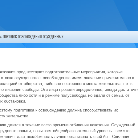
» ПОРЯДОК ОСВОБОЖДЕНИЯ ОСУЖДЕННЫХ
казания предшествуют подготовительные мероприятия, которые
готовка осужденного к освобождению имеет значение применительно к
оляцией от общества, либо вне постоянного места жительства, т.е. в
нно лишения свободы. Эти лица провели oпpeдeлeнное, иногда достаточн
общества либо хотя и в режиме полусвободы, но вдали от семьи, от
х обстановки.
оэтому подготовка к освобождению должна способствовать их
сту жительства.
ию длится в течение всего времени отбивания наказания. Осужденный
трудовые навыки, повышает общеобразовательный уровень - все это
ождения, даст возл3ожность лучше организовать свой быт. Свидания,