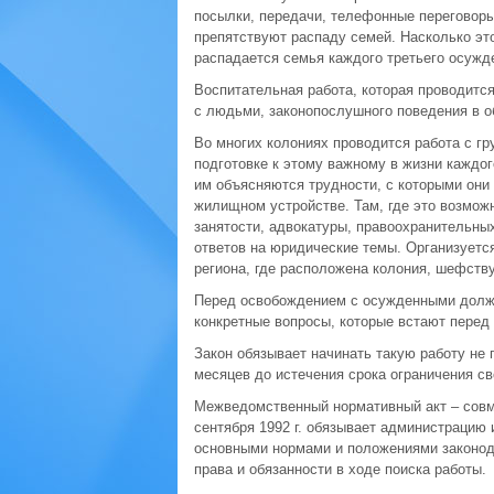
посылки, передачи, телефонные переговоры
препятствуют распаду семей. Насколько это 
распадается семья каждого третьего осуж
Воспитательная работа, которая проводится
с людьми, законопослушного поведения в о
Во многих колониях проводится работа с г
подготовке к этому важному в жизни каждо
им объясняются трудности, с которыми они 
жилищном устройстве. Там, где это возмож
занятости, адвокатуры, правoохранительных
ответов на юридические темы. Организуетс
региона, где расположена колония, шефств
Перед освобождением с осужденными долж
конкретные вопросы, которые встают перед
Закон обязывает начинать такую работу не 
месяцев до истечения срока ограничения с
Межведомственный нормативный акт – совм
сентября 1992 г. обязывает администрацию
основными нормами и положениями законода
права и обязанности в ходе поиска работы.