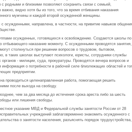
 с родными и близкими позволяют сохранить связи с семьей,
важно, видно хотя бы из того, что за время отбивания наказания
денного мужчины и каждой второй осужденной женщины.
 с осужденными, направлена, в частности, на привитие навыков общени
бществе.
руппами осужденных, готовящихся к освобождению. Создаются школы по
го отбывающего наказание моменту. С осужденными проводятся занятия,
могут столкнуться при решении вопросов о трудовом, бытовом,
но, в таких школах выступают психологи, юристы, сотрудники службы
 органов - милиции, суда, прокуратуры. Проводятся вечера вопросов и
я информация о потребности в рабочей силе близлежащих областей и то
ующих предприятии.
на проводиться целенаправленная работа, помогающая решить
 ними после выхода на свободу.
позднее, чем за два месяца до истечения срока ареста либо за шесть
вободы или лишения свободы.
естное указание МВД и Федеральной службы занятости России от 28
 исправительных учреждений заблаговременно знакомить осужденного с
тельства о занятости населения, разъяснять порядок трудоустройства,