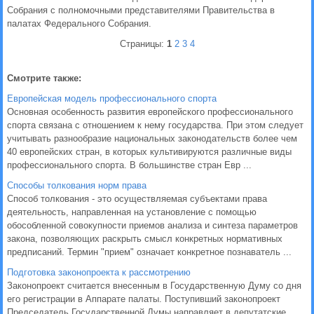
Собрания с полномочными представителями Правительства в
палатах Федерального Собрания.
Страницы:
1
2
3
4
Смотрите также:
Европейская модель профессионального спорта
Основная особенность развития европейского профессионального
спорта связана с отношением к нему государства. При этом следует
учитывать разнообразие национальных законодательств более чем
40 европейских стран, в которых культивируются различные виды
профессионального спорта. В большинстве стран Евр ...
Способы толкования норм права
Способ толкования - это осуществляемая субъектами права
деятельность, направленная на установление с помощью
обособленной совокупности приемов анализа и синтеза параметров
закона, позволяющих раскрыть смысл конкретных нормативных
предписаний. Термин "прием" означает конкретное познаватель ...
Подготовка законопроекта к рассмотрению
Законопроект считается внесенным в Государственную Думу со дня
его регистрации в Аппарате палаты. Поступивший законопроект
Председатель Государственной Думы направляет в депутатские