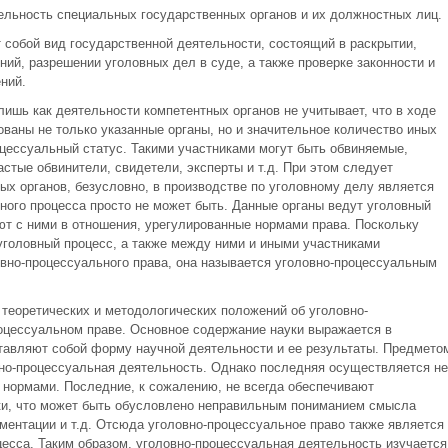
тельность специальных государственных органов и их должностных лиц.
 собой вид государственной деятельности, состоящий в раскрытии,
ий, разрешении уголовных дел в суде, а также проверке законности и
ний.
ишь как деятельности компетентных органов не учитывает, что в ходе
ваны не только указанные органы, но и значительное количество иных
ессуальный статус. Такими участниками могут быть обвиняемые,
стые обвинители, свидетели, эксперты и т.д. При этом следует
ых органов, безусловно, в производстве по уголовному делу является
ного процесса просто не может быть. Данные органы ведут уголовный
ют с ними в отношения, урегулированные нормами права. Поскольку
головный процесс, а также между ними и иными участниками
вно-процессуального права, она называется уголовно-процессуальным
 теоретических и методологических положений об уголовно-
оцессуальном праве. Основное содержание науки выражается в
тавляют собой форму научной деятельности и ее результаты. Предмето
вно-процессуальная деятельность. Однако последняя осуществляется не
 нормами. Последние, к сожалению, не всегда обеспечивают
ки, что может быть обусловлено неправильным пониманием смысла
ментации и т.д. Отсюда уголовно-процессуальное право также является
цесса. Таким образом, уголовно-процессуальная деятельность изучается