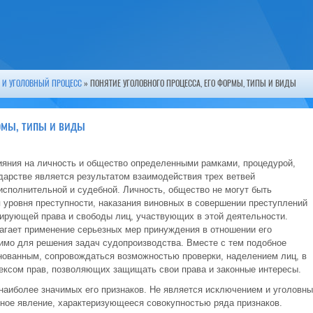
 И УГОЛОВНЫЙ ПРОЦЕСС
» ПОНЯТИЕ УГОЛОВНОГО ПРОЦЕССА, ЕГО ФОРМЫ, ТИПЫ И ВИДЫ
рмы, типы и виды
ияния на личность и общество определенными рамками, процедурой,
дарстве является результатом взаимодействия трех ветвей
исполнительной и судебной. Личность, общество не могут быть
 уровня преступности, наказания виновных в совершении преступлений
тирующей права и свободы лиц, участвующих в этой деятельности.
агает применение серьезных мер принуждения в отношении его
димо для решения задач судопроизводства. Вместе с тем подобное
нованным, сопровождаться возможностью проверки, наделением лиц, в
ексом прав, позволяющих защищать свои права и законные интересы.
наиболее значимых его признаков. Не является исключением и уголовны
ное явление, характеризующееся совокупностью ряда признаков.