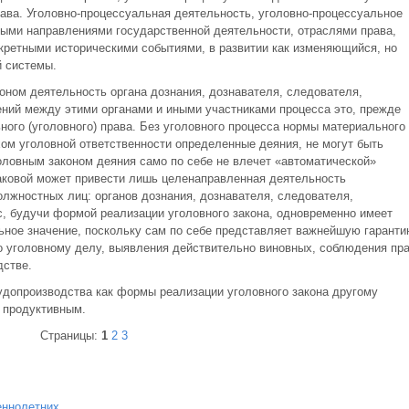
рава. Уголовно-процессуальная деятельность, уголовно-процессуальное
ными направлениями государственной деятельности, отраслями права,
кретными историческими событиями, в развитии как изменяющийся, но
 системы.
оном деятельность органа дознания, дознавателя, следователя,
ений между этими органами и иными участниками процесса это, прежде
ого (уголовного) права. Без уголовного процесса нормы материального
хом уголовной ответственности определенные деяния, не могут быть
ловным законом деяния само по себе не влечет «автоматической»
таковой может привести лишь целенаправленная деятельность
олжностных лиц: органов дознания, дознавателя, следователя,
с, будучи формой реализации уголовного закона, одновременно имеет
льное значение, поскольку сам по себе представляет важнейшую гаранти
о уголовному делу, выявления действительно виновных, соблюдения пр
дстве.
удопроизводства как формы реализации уголовного закона другому
 продуктивным.
Страницы:
1
2
3
еннолетних