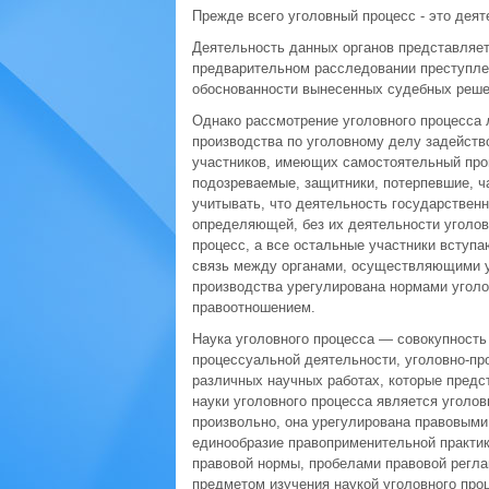
Прежде всего уголовный процесс - это дея
Деятельность данных органов представляет
предварительном расследовании преступлен
обоснованности вынесенных судебных реше
Однако рассмотрение уголовного процесса л
производства по уголовному делу задейство
участников, имеющих самостоятельный проц
подозреваемые, защитники, потерпевшие, ча
учитывать, что деятельность государственн
определяющей, без их деятельности уголов
процесс, а все остальные участники вступа
связь между органами, осуществляющими у
производства урегулирована нормами уголо
правоотношением.
Наука уголовного процесса — совокупность
процессуальной деятельности, уголовно-пр
различных научных работах, которые предс
науки уголовного процесса является уголо
произвольно, она урегулирована правовыми
единообразие правоприменительной практи
правовой нормы, пробелами правовой регла
предметом изучения наукой уголовного про