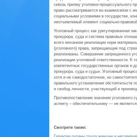
сквозь призму уголовно-процессуального п
право рассматривается во взаимосвязи с и
социальными условиями в государстве, кон
неотъемлемый элемент социально-правовой
Уголовный процесс как урегулированная зак
прокурора, суда и система правовых отнош
всего механизм реализации норм материальн
(уголовного) права, запрещающие под стра
реализованы. Совершение запрещенного уго
реализации уголовной ответственности. К 
компетентных государственных органов и д
прокурора, суда и судьи. Уголовный процес
хотя и не самодостаточное, но самостояте
правильного установления обстоятельств п
и свобод личности, участвующей в произво
Противопоставление значения уголовного с
аспекту – обеспечительному — не является
Смотрите также:
Гарантии охраны труда женщин и несоверш