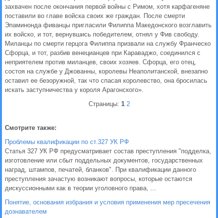
захвачен после окончания первой войны с Римом, хотя карфагеняне
поставили во главе войска своих же граждан. После смерти
Эпаминонда фиванцы пригласили Филиппа Македонского возглавить
их войско, и тот, вернувшись победителем, отнял у Фив свободу.
Миланцы по смерти герцога Филиппа призвали на службу Франческо
Сфорца, и тот, разбив венецианцев при Караваджо, соединился с
неприятелем против миланцев, своих хозяев. Сфорца, его отец,
состоя на службе у Джованны, королевы Неаполитанской, внезапно
оставил ее безоружной, так что спасая королевство, она бросилась
искать заступничества у короля Арагонского».
Страницы:
1
2
Смотрите также:
Проблемы квалификации по ст.327 УК РФ
Статья 327 УК РФ предусматривает состав преступления "подделка,
изготовление или сбыт поддельных документов, государственных
наград, штампов, печатей, бланков". При квалификации данного
преступления зачастую возникают вопросы, которые остаются
дискуссионными как в теории уголовного права, ...
Понятие, основания избрания и условия применения мер пресечения
дознавателем