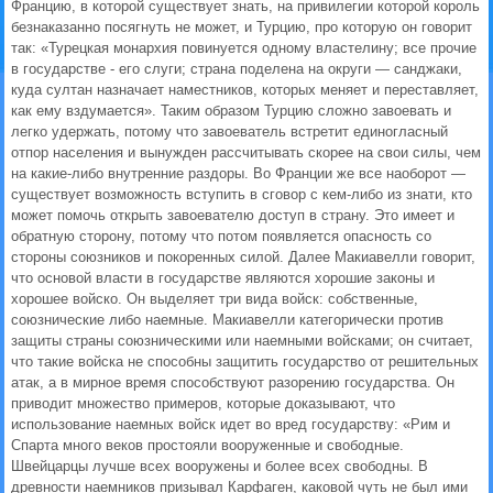
Францию, в которой существует знать, на привилегии которой король
безнаказанно посягнуть не может, и Турцию, про которую он говорит
так: «Турецкая монархия повинуется одному властелину; все прочие
в государстве - его слуги; страна поделена на округи — санджаки,
куда султан назначает наместников, которых меняет и переставляет,
как ему вздумается». Таким образом Турцию сложно завоевать и
легко удержать, потому что завоеватель встретит единогласный
отпор населения и вынужден рассчитывать скорее на свои силы, чем
на какие-либо внутренние раздоры. Во Франции же все наоборот —
существует возможность вступить в сговор с кем-либо из знати, кто
может помочь открыть завоевателю доступ в страну. Это имеет и
обратную сторону, потому что потом появляется опасность со
стороны союзников и покоренных силой. Далее Макиавелли говорит,
что основой власти в государстве являются хорошие законы и
хорошее войско. Он выделяет три вида войск: собственные,
союзнические либо наемные. Макиавелли категорически против
защиты страны союзническими или наемными войсками; он считает,
что такие войска не способны защитить государство от решительных
атак, а в мирное время способствуют разорению государства. Он
приводит множество примеров, которые доказывают, что
использование наемных войск идет во вред государству: «Рим и
Спарта много веков простояли вооруженные и свободные.
Швейцарцы лучше всех вооружены и более всех свободны. В
древности наемников призывал Карфаген, каковой чуть не был ими