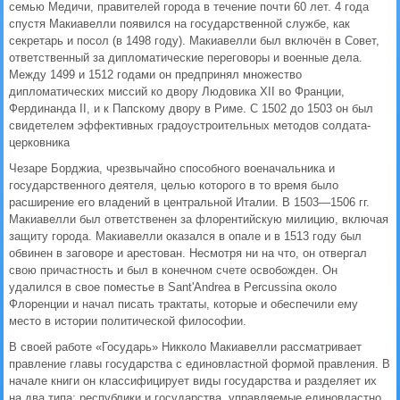
семью Медичи, правителей города в течение почти 60 лет. 4 года
спустя Макиавелли появился на государственной службе, как
секретарь и посол (в 1498 году). Макиавелли был включён в Совет,
ответственный за дипломатические переговоры и военные дела.
Между 1499 и 1512 годами он предпринял множество
дипломатических миссий ко двору Людовика XII во Франции,
Фердинанда II, и к Папскому двору в Риме. С 1502 до 1503 он был
свидетелем эффективных градоустроительных методов солдата-
церковника
Чезаре Борджиа, чрезвычайно способного военачальника и
государственного деятеля, целью которого в то время было
расширение его владений в центральной Италии. В 1503—1506 гг.
Макиавелли был ответственен за флорентийскую милицию, включая
защиту города. Макиавелли оказался в опале и в 1513 году был
обвинен в заговоре и арестован. Несмотря ни на что, он отвергал
свою причастность и был в конечном счете освобожден. Он
удалился в свое поместье в Sant'Andrea в Percussina около
Флоренции и начал писать трактаты, которые и обеспечили ему
место в истории политической философии.
В своей работе «Государь» Никколо Макиавелли рассматривает
правление главы государства с единовластной формой правления. В
начале книги он классифицирует виды государства и разделяет их
на два типа: республики и государства, управляемые единовластно.