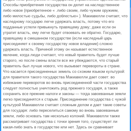
Способы приобретения государства он делит на наследственное
либо новое (приобретенное « .либо своим, либо чужим оружием,
либо милостью судьбы, либо доблестью» ). Макиавелли считает, что
наследному государю легче удержать власть, потому что его
подданные успели привыкнуть правящему дому; даже если он
утратит власть, ему легче будет отвоевать ее обратно. Государю,
правящему в смешанном государстве (если наследный царь
присоединяет к своему государству новое владение) сложно
удержать власть. Причиной этому он называет естественное
явление, когда люди считают, что новый правитель будет лучше
старого, но после смены власти все же убеждаются, что старый
правитель был лучше нового, что вызывает перевороты в стране.
Что касается присоединенных земель со схожим языком культурой:
для правителя такого государства Макиавелли дает совет: во
избежание переворотов во вновь присоединенной части государства
следует полностью уничтожить род прежнего государя, а также
сохранить все прежние налоги и законы — тогда завоеванные земли
легко присоединятся к старым. Присоединение государства с чужой
культурой Макиавелли считает сложным делом и дает такие советы
для государя: либо переселиться самому во вновь завоеванные
земли, либо основать там несколько колоний. Макиавелли также
рассматривает государства с точки зрения того, существует ли
какая-либо знать в государстве или нет. Здесь он сравнивает