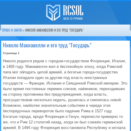
ПРАВО И ЗАКОН
» НИКОЛО МАКИАВЕЛЛИ И ЕГО ТРУД "ГОСУДАРЬ"
Николо Макиавелли и его труд "Государь"
Страница 1
Николо родился рядом с городом-государством Флоренция, Италия,
в 1469 году. Макиавелли жил в беспокойную эпоху, когда Римский
папа мог обладать целой армией, а богатые города-государства
Италии попадали один за другим под власть иностранных
государств ― Франции, Испании и Священной Римской империи. Это
было время постоянных перемен союзов, наёмников, переходивших
на сторону противника без предупреждения, когда власть,
просуществовав несколько недель, рушилась и сменялась новой.
Возможно, наиболее значительным событием в череде этих
беспорядочных переворотов было падение Рима в 1527 году.
Богатые города, вроде Флоренции и Генуи, перенесли примерно то
же, что и Рим 12 столетий назад, когда он был сожжён германской
армией. В 1494 году Флоренция восстановила Республику и изгнала