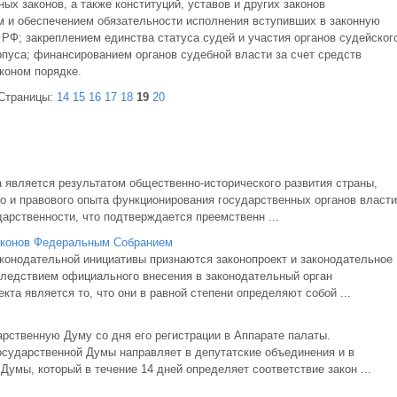
х законов, а также конституций, уставов и других законов
 и обеспечением обязательности исполнения вступивших в законную
РФ; закреплением единства статуса судей и участия органов судейског
пуса; финансированием органов судебной власти за счет средств
коном порядке.
Страницы:
14
15
16
17
18
19
20
а является результатом общественно-исторического развития страны,
 и правового опыта функционирования государственных органов власти
дарственности, что подтверждается преемственн ...
законов Федеральным Собранием
онодательной инициативы признаются законопроект и законодательное
ледствием официального внесения в законодательный орган
та является то, что они в равной степени определяют собой ...
арственную Думу со дня его регистрации в Аппарате палаты.
сударственной Думы направляет в депутатские объединения и в
умы, который в течение 14 дней определяет соответствие закон ...