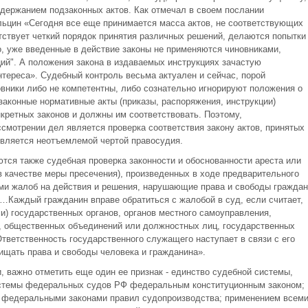
держанием подзаконных актов. Как отмечал в своем послании
ьцин «Сегодня все еще принимается масса актов, не соответствующих
ствует четкий порядок принятия различных решений, делаются попытки
о, уже введенные в действие законы не применяются чиновниками,
ций". А положения закона в издаваемых инструкциях зачастую
нтереса». Судебный контроль весьма актуален и сейчас, порой
овники либо не компетентны, либо сознательно игнорируют положения о
дзаконные нормативные акты (приказы, распоряжения, инструкции)
кретных законов и должны им соответствовать. Поэтому,
смотрении дел является проверка соответствия закону актов, принятых
является неотъемлемой чертой правосудия.
тся также судебная проверка законности и обоснованности ареста или
в качестве меры пресечения), произведенных в ходе предварительного
ми жалоб на действия и решения, нарушающие права и свободы граждан
 «…Каждый гражданин вправе обратиться с жалобой в суд, если считает,
) государственных органов, органов местного самоуправления,
, общественных объединений или должностных лиц, государственных
тветственность государственного служащего наступает в связи с его
ищать права и свободы человека и гражданина».
, важно отметить еще один ее признак - единство судебной системы,
истемы федеральных судов РФ федеральным конституционным законом;
 федеральными законами правил судопроизводства; применением всем