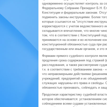
одновременно осуществляет контроль за со
Федеральному Собранию Президент Б.Н. Ел
Конституции и федеральным законам. Отсут
подменить законы инструкциями. Более тог
которые ссылаются на "отсутствие инструк
корректируются с учетом ведомственного и
складывается впечатление, что многие чин
том, что в соответствии с Конституцией по
принимаются на основе и во исполнение кон
конституционной обязанностью суда при рас
государственным или иным органом, и это 
Формами прямого судебного контроля являю
продления срока содержания под стражей (
расследования, а также рассмотрение суда
т.к. в соответствии с требованием закона -
что неправомерными действиями (решениями
учреждений, предприятий и их объединений
служащих нарушены его права и свободы. О
обязанностью признавать, соблюдать и защ
Продолжая характеристику судебной власти
которое обеспечивается: установлением с
соблюдением всеми судами установленных