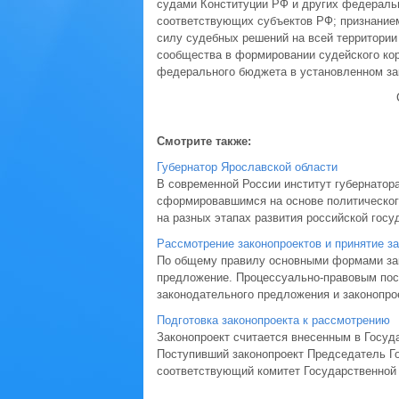
судами Конституции РФ и других федеральны
соответствующих субъектов РФ; признанием
силу судебных решений на всей территории 
сообщества в формировании судейского кор
федерального бюджета в установленном за
Смотрите также:
Губернатор Ярославской области
В современной России институт губернатор
сформировавшимся на основе политического
на разных этапах развития российской госу
Рассмотрение законопроектов и принятие 
По общему правилу основными формами зак
предложение. Процессуально-правовым пос
законодательного предложения и законопроек
Подготовка законопроекта к рассмотрению
Законопроект считается внесенным в Госуд
Поступивший законопроект Председатель Го
соответствующий комитет Государственной Д