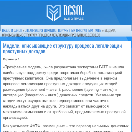
ПРАВО И ЗАКОН
»
ЛЕГАЛИЗАЦИЯ ДОХОДОВ, ПОЛУЧЕННЫХ ПРЕСТУПНЫМ ПУТЕМ
» МОДЕЛИ,
ОПИСЫВАЮЩИЕ СТРУКТУРУ ПРОЦЕССА ЛЕГАЛИЗАЦИИ ПРЕСТУПНЫХ ДОХОДОВ
Модели, описывающие структуру процесса легализации
преступных доходов
Страница 1
«Трехфазная модель, была разработана экспертами FATF и нашла
наибольшую поддержку среди теоретиков борьбы с легализацией
преступных капиталов. Она предполагает выделение в едином
процессе легализации преступных доходов следующих стадий:
размещение (рlасеment – англ.), расслоение (layering – англ.) и
интеграцию (integration – англ.) денежных средств. Указанные три
стадии могут осуществляться одновременно или частично
накладываться друг на друга. Это зависит от имеющегося
механизма отмывания и от требований, предъявляемых преступной
организацией.
Как указывает ФАТФ, размещение – это перевод наличных денежных
средств в мобильные финансовые инструменты, территориальное