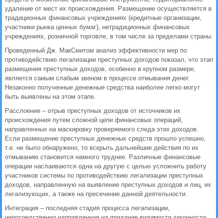
удаление от мест их происхождения. Размещение осуществляется в
традиционных финансовых учреждениях (кредитные организации,
участники рынка ценных бумаг), нетрадиционных финансовых
учреждениях, розничной торговле, в том числе за пределами страны.
Проведенный Дж. МакСмитом анализ эффективности мер по
противодействию легализации преступных доходов показал, что этап
размещения преступных доходов, особенно в крупном размере,
является самым слабым звеном в процессе отмывания денег.
Незаконно полученные денежные средства наиболее легко могут
быть выявлены на этом этапе.
Расслоение – отрыв преступных доходов от источников их
происхождения путем сложной цепи финансовых операций,
направленных на маскировку проверяемого следа этих доходов.
Если размещение преступных денежных средств прошло успешно,
т.е. не было обнаружено, то вскрыть дальнейшие действия по их
отмыванию становится намного труднее. Различные финансовые
операции наслаиваются одна на другую с целью усложнить работу
участников системы по противодействию легализации преступных
доходов, направленную на выявление преступных доходов и лиц, их
легализующих, а также на пресечение данной деятельности.
Интеграция – последняя стадия процесса легализации,
непосредственно направленная на придание видимости законности