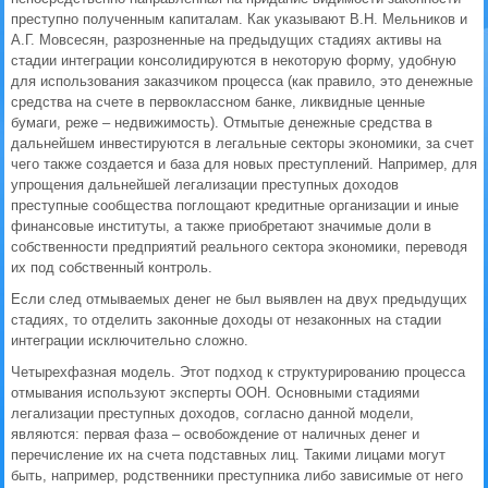
преступно полученным капиталам. Как указывают В.Н. Мельников и
А.Г. Мовсесян, разрозненные на предыдущих стадиях активы на
стадии интеграции консолидируются в некоторую форму, удобную
для использования заказчиком процесса (как правило, это денежные
средства на счете в первоклассном банке, ликвидные ценные
бумаги, реже – недвижимость). Отмытые денежные средства в
дальнейшем инвестируются в легальные секторы экономики, за счет
чего также создается и база для новых преступлений. Например, для
упрощения дальнейшей легализации преступных доходов
преступные сообщества поглощают кредитные организации и иные
финансовые институты, а также приобретают значимые доли в
собственности предприятий реального сектора экономики, переводя
их под собственный контроль.
Если след отмываемых денег не был выявлен на двух предыдущих
стадиях, то отделить законные доходы от незаконных на стадии
интеграции исключительно сложно.
Четырехфазная модель. Этот подход к структурированию процесса
отмывания используют эксперты ООН. Основными стадиями
легализации преступных доходов, согласно данной модели,
являются: первая фаза – освобождение от наличных денег и
перечисление их на счета подставных лиц. Такими лицами могут
быть, например, родственники преступника либо зависимые от него