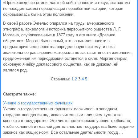
«Происхождение семьи, частной собственности и государства» мы
не находим схемы периодизации первобытной истории, которая
основывалась бы на этом положении.
В своей работе Энгельс опирался на труды американского
этнографа, археолога и историка первобытного общества Л. Г.
Моргана, опубликованные в 1877 году в его книге «Древнее
общество». Морган был первый, кто попытался внести в
предысторию человечества определенную систему, и пока
значительное расширение материала не заставит внести изменения,
предложенная им периодизация останется в силе. Морган открыл
основную ячейку доклассового общества, как он доказал, ей
являлся род.
Страницы:
1
2
3
4
5
Смотрите также:
Учение о государственных функциях
Учение о государственных функциях сложилось в западном
государствоведении под исключительным влиянием культа за­
конности в государстве. Это чисто политическое учение требова­ло,
чтобы основной и главной деятельностью государства было издание
законов как общих норм. Все остальные деятельности го­суд ...