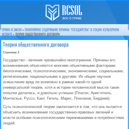
ПРАВО И ЗАКОН
»
ПОНЯТИЙНОЕ СОДЕРЖАНИЕ ТЕРМИНА "ГОСУДАРСТВА" В СОЦИО-КУЛЬТУРНОМ
АСПЕКТЕ
» ТЕОРИЯ ОБЩЕСТВЕННОГО ДОГОВОРА
Теория общественного договора
Страница 3
Государство - явление чрезвычайно многогранное. Причины его
возникновения объясняются многими объективными факторами:
биологическими, психологическими, экономическими, социальными,
религиозными, национальными и другими. Их общее научное
осмысление вряд ли возможно в рамках какой-то одной
универсальной теории, хотя в истории человеческой мысли такие
попытки делались, и довольно успешно (Платон, Аристотель,
Монтескье, Руссо, Кант, Гегель, Маркс, Плеханов, Бердяев).
Суть психологической теории заключается в том, что она пытается
объяснить возникновение государственно-правовых явлений и
власти особыми психологическими переживаниями и потребностями
людей.