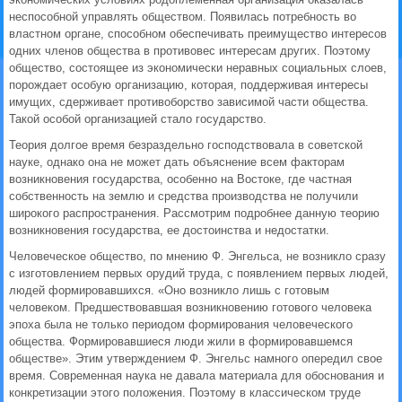
неспособной управлять обществом. Появилась потребность во
властном органе, способном обеспечивать преимущество интересов
одних членов общества в противовес интересам других. Поэтому
общество, состоящее из экономически неравных социальных слоев,
порождает особую организацию, которая, поддерживая интересы
имущих, сдерживает противоборство зависимой части общества.
Такой особой организацией стало государство.
Теория долгое время безраздельно господствовала в советской
науке, однако она не может дать объяснение всем факторам
возникновения государства, особенно на Востоке, где частная
собственность на землю и средства производства не получили
широкого распространения. Рассмотрим подробнее данную теорию
возникновения государства, ее достоинства и недостатки.
Человеческое общество, по мнению Ф. Энгельса, не возникло сразу
с изготовлением первых орудий труда, с появлением первых людей,
людей формировавшихся. «Оно возникло лишь с готовым
человеком. Предшествовавшая возникновению готового человека
эпоха была не только периодом формирования человеческого
общества. Формировавшиеся люди жили в формировавшемся
обществе». Этим утверждением Ф. Энгельс намного опередил свое
время. Современная наука не давала материала для обоснования и
конкретизации этого положения. Поэтому в классическом труде