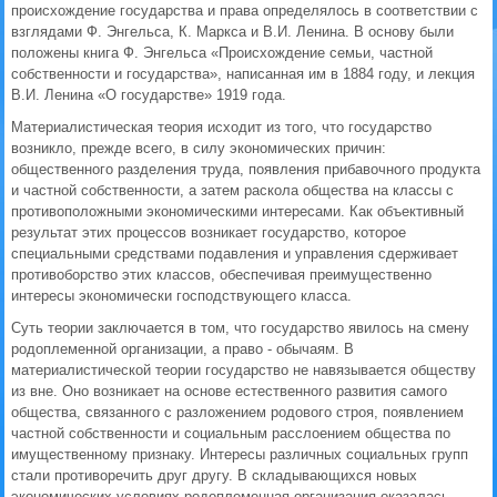
происхождение государства и права определялось в соответствии с
взглядами Ф. Энгельса, К. Маркса и В.И. Ленина. В основу были
положены книга Ф. Энгельса «Происхождение семьи, частной
собственности и государства», написанная им в 1884 году, и лекция
В.И. Ленина «О государстве» 1919 года.
Материалистическая теория исходит из того, что государство
возникло, прежде всего, в силу экономических причин:
общественного разделения труда, появления прибавочного продукта
и частной собственности, а затем раскола общества на классы с
противоположными экономическими интересами. Как объективный
результат этих процессов возникает государство, которое
специальными средствами подавления и управления сдерживает
противоборство этих классов, обеспечивая преимущественно
интересы экономически господствующего класса.
Суть теории заключается в том, что государство явилось на смену
родоплеменной организации, а право - обычаям. В
материалистической теории государство не навязывается обществу
из вне. Оно возникает на основе естественного развития самого
общества, связанного с разложением родового строя, появлением
частной собственности и социальным расслоением общества по
имущественному признаку. Интересы различных социальных групп
стали противоречить друг другу. В складывающихся новых
экономических условиях родоплеменная организация оказалась