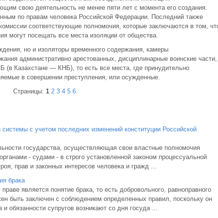
щим свою деятельность не менее пяти лет с момента его создания.
нным по правам человека Российской Федерации. Последний также
 комиссии соответствующие полномочия, которые заключаются в том, чт
ния могут посещать все места изоляции от общества.
ждения, но и изоляторы временного содержания, камеры
жания административно арестованных, дисциплинарные воинские части,
Б (в Казахстане — КНБ), то есть все места, где принудительно
няемые в совершении преступления, или осужденные.
Страницы:
1
2
3
4
5
6
 системы с учетом последних изменений конституции Российской
ельности государства, осуществляющая свои властные полномочия
рганами - судами - в строго установленной законом процессуальной
оя, прав и законных интересов человека и гражд ...
ия брака
праве является понятие брака, то есть добровольного, равноправного
ен быть заключен с соблюдением определенных правил, поскольку он
и обязанности супругов возникают со дня госуда ...