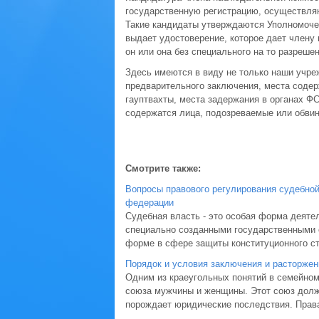
государственную регистрацию, осуществляю
Такие кандидаты утверждаются Уполномоче
выдает удостоверение, которое дает члену
он или она без специального на то разреше
Здесь имеются в виду не только наши учре
предварительного заключения, места содер
гауптвахты, места задержания в органах ФС
содержатся лица, подозреваемые или обви
Смотрите также:
Вопросы правового регулирования судебной
федерации
Судебная власть ‑ это особая форма деят
специально созданными государственными о
форме в сфере защиты конституционного стр
Порядок и условия заключения и расторжен
Одним из краеугольных понятий в семейном 
союза мужчины и женщины. Этот союз долж
порождает юридические последствия. Права 