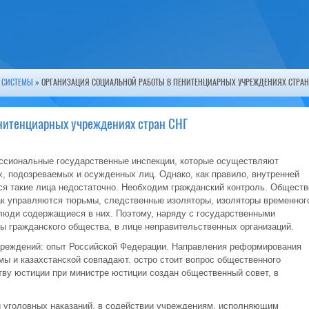
 СИСТЕМЫ
» ОРГАНИЗАЦИЯ СОЦИАЛЬНОЙ РАБОТЫ В ПЕНИТЕНЦИАРНЫХ УЧРЕЖДЕНИЯХ СТРАН
нитенциарных учреждениях стран СНГ
ссиональные государственные инспекции, которые осуществляют
, подозреваемых и осужденных лиц. Однако, как правило, внутренней
ся такие лица недостаточно. Необходим гражданский контроль. Обществ
ак управляются тюрьмы, следственные изоляторы, изоляторы временног
 люди содержащиеся в них. Поэтому, наряду с государственными
ты гражданского общества, в лице неправительственных организаций.
реждений: опыт Российской Федерации. Направления реформирования
мы и казахстанской совпадают. остро стоит вопрос общественного
тву юстиции при министре юстиции создан общественный совет, в
и уголовных наказаний, в содействии учреждениям, исполняющим