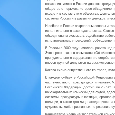
наказания, имеет в России давнюю традици
общество о тюрьмах, которое объединяло п
входили в состав этого общества. Деятель
системы России и в развитии демократичес
И сейчас в России закреплены основы и гар
исполнительного законодательства. Статья
объединениям оказывать содействие работе
исправительных учреждений, соблюдение пр
В России в 2000 году началась работа над
Этот проект закона назывался «Об обществ
принудительного содержания и о содействи
внесен группой депутатов на рассмотрение в
Какова схема общественного контроля, кото
В каждом субъекте Российской Федерации
численностью от трех до десяти человек.
Российской Федерации, достигшие 25 лет. 
наблюдательных комиссий для судей, адвок
системы, прокуратуры и юстиции, органов 
полиции, а также для лиц, находящихся на
судимость, либо признанных по решению с
Кандидатура члена наблюдательной комис