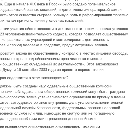
ю. Еще в начале XIX века в России было создано попечительское
редставителей разных сословий, и даже члены императорской семьи
ность этого общества сыграла большую роль в реформировании тюремн
ких начал при исполнении уголовных наказаний.
антии участия общественности в деятельности тюрем в нормах уголовно
 23 уголовно-исполнительного кодекса, которая позволяет общественны
 исправительных учреждений и контролировать деятельность
ав и свобод человека в пределах, предусмотренных законом.
 проектом закона по общественному контролю в местах лишения свободы
енном контроле над обеспечением прав человека в местах
и общественных объединений их деятельности». Этот законопроект
 Думу, и 16 сентября 2003 года он принят в первом чтении.
рая содержится в этом законопроекте?
 должны быть созданы наблюдательные общественные комиссии
 Членами наблюдательных общественных комиссий могут быть граждане
Законопроектом также устанавливаются ограничения по приему в члены
атов, сотрудников органов внутренних дел, уголовно-исполнительной
федеральной службы безопасности, федеральных органов налоговой
 военной службе или лиц, имеющих не снятую или не погашенную
уда недееспособными или ограниченно дееспособными.
сии выдвигается общественным объединением, имеющим