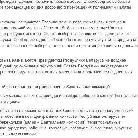
Президент должен назначить новые выборы. Внеочередные выборы в
ие трех месяцев со дня досрочного прекращения полномочий Палаты
 созыва назначаются Президентом не позднее четырех месяцев и
ия полномочий местных Советов. Выборы во все местные Советы
чае роспуска местного Совета выборы назначаются Президентом не
спуска. Сообщение о дне выборов обязательно публикуется в средствах
сле назначения выборов, то есть после принятия решения и подписани
озыва назначаются Президентом Республики Беларусь не позднее
30 дней до окончания полномочий Совета Республики действующего
ров обнародуется в средствах массовой информации не позднее трех
выборов является формирование избирательных комиссий.
усь указывается, что «проведение выборов обеспечивают избирательные
ституцией».
депутатов парламента и местных Советов депутатов с определенными
в, обеспечивают: Центральная комиссия Республики Беларусь по
ферендумов (далее – Центральная комиссия), территориальные
ая городская, районные, городские, поселковые, сельские, окружные
ательные комиссии.