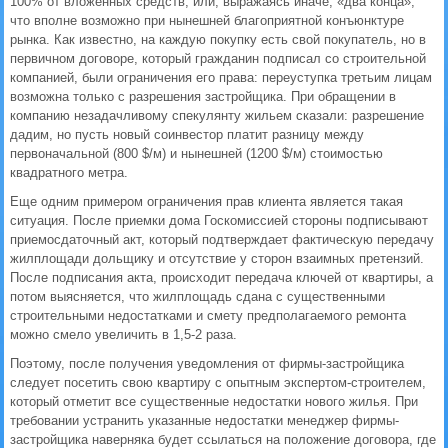
100% от вложенных средств, или, выражаясь иначе, «два конца»,
что вполне возможно при нынешней благоприятной конъюнктуре
рынка. Как известно, на каждую покупку есть свой покупатель, но в
первичном договоре, который гражданин подписал со строительной
компанией, были ограничения его права: переуступка третьим лицам
возможна только с разрешения застройщика. При обращении в
компанию незадачливому спекулянту жильем сказали: разрешение
дадим, но пусть новый соинвестор платит разницу между
первоначальной (800 $/м) и нынешней (1200 $/м) стоимостью
квадратного метра.
Еще одним примером ограничения прав клиента является такая
ситуация. После приемки дома Госкомиссией стороны подписывают
приемосдаточный акт, который подтверждает фактическую передачу
жилплощади дольщику и отсутствие у сторон взаимных претензий.
После подписания акта, происходит передача ключей от квартиры, а
потом выясняется, что жилплощадь сдана с существенными
строительными недостатками и смету предполагаемого ремонта
можно смело увеличить в 1,5-2 раза.
Поэтому, после получения уведомления от фирмы-застройщика
следует посетить свою квартиру с опытным экспертом-строителем,
который отметит все существенные недостатки нового жилья. При
требовании устранить указанные недостатки менеджер фирмы-
застройщика наверняка будет ссылаться на положение договора, где