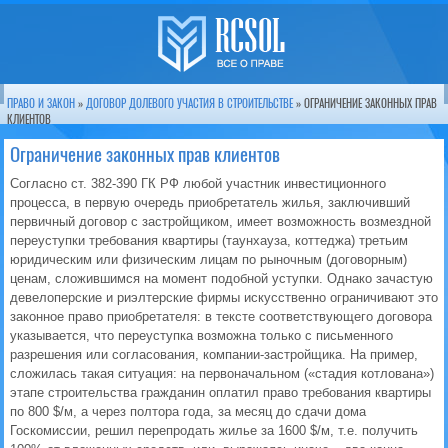
ПРАВО И ЗАКОН
»
ДОГОВОР ДОЛЕВОГО УЧАСТИЯ В СТРОИТЕЛЬСТВЕ
» ОГРАНИЧЕНИЕ ЗАКОННЫХ ПРАВ
КЛИЕНТОВ
Ограничение законных прав клиентов
Согласно ст. 382-390 ГК РФ любой участник инвестиционного
процесса, в первую очередь приобретатель жилья, заключивший
первичный договор с застройщиком, имеет возможность возмездной
переуступки требования квартиры (таунхауза, коттеджа) третьим
юридическим или физическим лицам по рыночным (договорным)
ценам, сложившимся на момент подобной уступки. Однако зачастую
девелоперские и риэлтерские фирмы искусственно ограничивают это
законное право приобретателя: в тексте соответствующего договора
указывается, что переуступка возможна только с письменного
разрешения или согласования, компании-застройщика. На пример,
сложилась такая ситуация: на первоначальном («стадия котлована»)
этапе строительства гражданин оплатил право требования квартиры
по 800 $/м, а через полтора года, за месяц до сдачи дома
Госкомиссии, решил перепродать жилье за 1600 $/м, т.е. получить