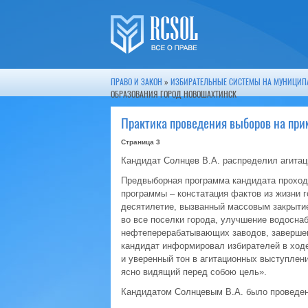
ПРАВО И ЗАКОН
»
ИЗБИРАТЕЛЬНЫЕ СИСТЕМЫ НА МУНИЦИПА
ОБРАЗОВАНИЯ ГОРОД НОВОШАХТИНСК
Практика проведения выборов на при
Страница 3
Кандидат Солнцев В.А. распределил агита
Предвыборная программа кандидата проход
программы – констатация фактов из жизни 
десятилетие, вызванный массовым закрытием
во все поселки города, улучшение водоснаб
нефтеперерабатывающих заводов, завершени
кандидат информировал избирателей в ходе
и уверенный тон в агитационных выступлени
ясно видящий перед собою цель».
Кандидатом Солнцевым В.А. было проведен