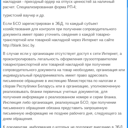
накладная - приходный ордер на отпуск ценностей за наличный
расчет. Специализированная форма РП-4;
туристский ваучер и др.
Если БСО зарегистрирован в ЭБД, то каждый субъект
хозяйствования для контроля при получении сопроводительного
документа имеет право уточнить сведения о каждой товарно­
транспортной или товарной накладной через Интернет на сайте
http://blank.bisc.by.
В случае если у организации отсутствует доступ к сети Интернет, а
проконтролировать легальность оформления грузоотправителем
товарно­транспортной или товарной накладной при получении
сопроводительного документа на товар необходимо, организация или
индивидуальный предприниматель имеет право адресовать
письменное обращение в инспекцию Министерства по налогам и
сборам Республики Беларусь или в организацию, уполномоченную
реализовывать бланки первичных учетных документов, для
получения информации о реализованном номере и серии бланка.
Инспекция либо организация, реализующая БСО, при получении
письменного обращения обязана представить запрошенную
письменную информацию не позднее рабочего дня, следующего за
днем обращения.
К документам, информация о которых не подлежит внесению в ЭБД,