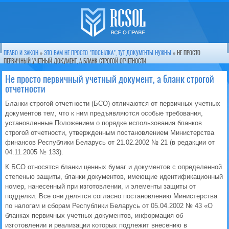
ПРАВО И ЗАКОН
»
ЭТО ВАМ НЕ ПРОСТО "ПОСЫЛКА", ТУТ ДОКУМЕНТЫ НУЖНЫ
» НЕ ПРОСТО
ПЕРВИЧНЫЙ УЧЕТНЫЙ ДОКУМЕНТ, А БЛАНК СТРОГОЙ ОТЧЕТНОСТИ
Не просто первичный учетный документ, а бланк строгой
отчетности
Бланки строгой отчетности (БСО) отличаются от первичных учетных
документов тем, что к ним предъявляются особые требования,
установленные Положением о порядке использования бланков
строгой отчетности, утвержденным постановлением Министерства
финансов Республики Беларусь от 21.02.2002 № 21 (в редакции от
04.11.2005 № 133).
К БСО относятся бланки ценных бумаг и документов с определенной
степенью защиты, бланки документов, имеющие идентификационный
номер, нанесенный при изготовлении, и элементы защиты от
подделки. Все они делятся согласно постановлению Министерства
по налогам и сборам Республики Беларусь от 05.04.2002 № 43 «О
бланках первичных учетных документов, информация об
изготовлении и реализации которых подлежит внесению в