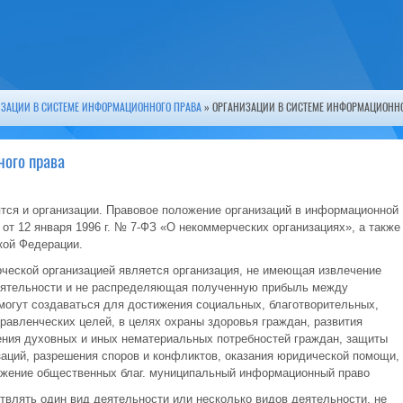
ЗАЦИИ В СИСТЕМЕ ИНФОРМАЦИОННОГО ПРАВА
» ОРГАНИЗАЦИИ В СИСТЕМЕ ИНФОРМАЦИОННО
ого права
тся и организации. Правовое положение организаций в информационной
т 12 января 1996 г. № 7-ФЗ «О некоммерческих организациях», а также
кой Федерации.
ческой организацией является организация, не имеющая извлечение
деятельности и не распределяющая полученную прибыль между
могут создаваться для достижения социальных, благотворительных,
равленческих целей, в целях охраны здоровья граждан, развития
ения духовных и иных нематериальных потребностей граждан, защиты
заций, разрешения споров и конфликтов, оказания юридической помощи, 
тижение общественных благ. муниципальный информационный право
влять один вид деятельности или несколько видов деятельности, не