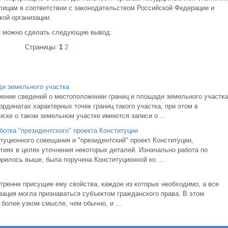
лицам в соответствии с законодательством Российской Федерации и
ой организации.
я можно сделать следующие вывод:
Страницы:
1
2
и земельного участка
нение сведений о местоположении границ и площади земельного участка
рдинатах характерных точек границ такого участка, при этом в
ске о таком земельном участке имеются записи о ...
отка "президентского" проекта Конституции
туционного совещания и "президентский" проект Конституции,
тиях в целях уточнения некоторых деталей. Изначально работа по
орилось выше, была поручена Конституционной ко ...
утренне присущие ему свойства, каждое из которых необходимо, а все
изация могла признаваться субъектом гражданского права. В этом
 более узком смысле, чем обычно, и ...