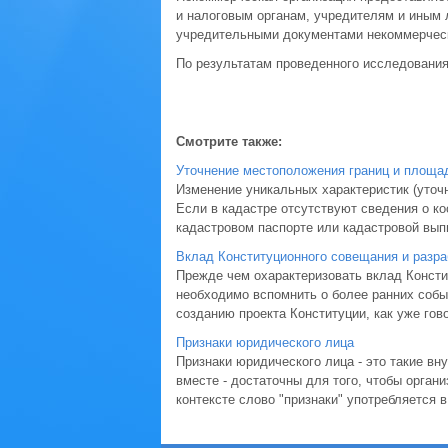
и налоговым органам, учредителям и иным 
учредительными документами некоммерческ
По результатам проведенного исследовани
Смотрите также:
Уточнение местоположения границ и площад
Изменение уникальных характеристик (уточ
Если в кадастре отсутствуют сведения о коо
кадастровом паспорте или кадастровой выпи
Вклад Конституционного совещания и разраб
Прежде чем охарактеризовать вклад Консти
необходимо вспомнить о более ранних собы
созданию проекта Конституции, как уже гов
Признаки юридического лица
Признаки юридического лица - это такие вн
вместе - достаточны для того, чтобы орган
контексте слово "признаки" употребляется в