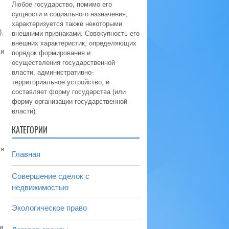
Любое государство, помимо его
сущности и социального назначения,
характеризуется также некоторыми
,
внешними признаками. Совокупность его
внешних характеристик, определяющих
 и
порядок формирования и
осуществления государственной
власти, административно-
территориальное устройство, и
составляет форму государства (или
форму организации государственной
власти).
КАТЕГОРИИ
ся
Главная
м
Совершение сделок с
недвижимостью
Экологическое право
и