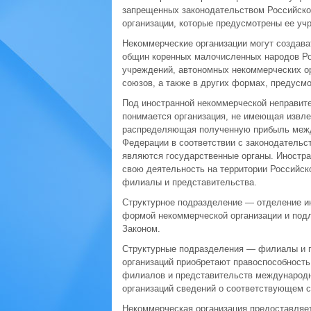
запрещенных законодательством Российско
организации, которые предусмотрены ее уч
Некоммерческие организации могут создава
общин коренных малочисленных народов Ро
учреждений, автономных некоммерческих ор
союзов, а также в других формах, предус
Под иностранной некоммерческой неправит
понимается организация, не имеющая извле
распределяющая полученную прибыль между
Федерации в соответствии с законодательст
являются государственные органы. Иностр
свою деятельность на территории Российск
филиалы и представительства.
Структурное подразделение — отделение ин
формой некоммерческой организации и подл
Законом.
Структурные подразделения — филиалы и п
организаций приобретают правоспособность
филиалов и представительств международн
организаций сведений о соответствующем с
Некоммерческая организация предоставляет