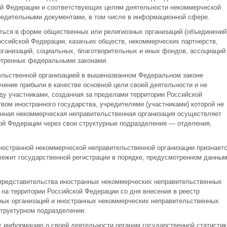
й Федерации и соответствующих целям деятельности некоммерческой
редительными документами, в том числе в информационной сфере.
ться в форме общественных или религиозных организаций (объединений)
ссийской Федерации, казачьих обществ, некоммерческих партнерств,
ганизаций, социальных, благотворительных и иных фондов, ассоциаций
мотренных федеральными законами.
ельственной организацией в вышеназванном Федеральном законе
чение прибыли в качестве основной цели своей деятельности и не
 участниками, созданная за пределами территории Российской
вом иностранного государства, учредителями (участниками) которой не
анная некоммерческая неправительственная организация осуществляет
ой Федерации через свои структурные подразделения — отделения,
остранной некоммерческой неправительственной организации признает
ежит государственной регистрации в порядке, предусмотренном данны
редставительства иностранных некоммерческих неправительственных
 на территории Российской Федерации со дня внесения в реестр
ых организаций и иностранных некоммерческих неправительственных
труктурном подразделении.
 информацию о своей деятельности органам государственной статистик