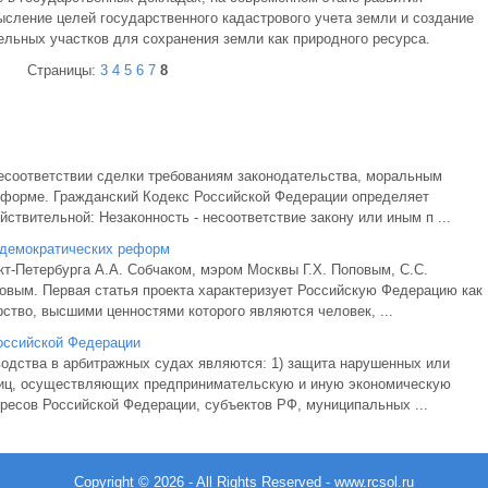
ление целей государственного кадастрового учета земли и создание
ельных участков для сохранения земли как природного ресурса.
Страницы:
3
4
5
6
7
8
есоответствии сделки требованиям законодательства, моральным
 форме. Гражданский Кодекс Российской Федерации определяет
твительной: Незаконность - несоответствие закону или иным п ...
 демократических реформ
т-Петербурга А.А. Собчаком, мэром Москвы Г.Х. Поповым, С.С.
вым. Первая статья проекта характеризует Российскую Федерацию как
ство, высшими ценностями которого являются человек, ...
оссийской Федерации
одства в арбитражных судах являются: 1) защита нарушенных или
лиц, осуществляющих предпринимательскую и иную экономическую
ересов Российской Федерации, субъектов РФ, муниципальных ...
Copyright © 2026 - All Rights Reserved - www.rcsol.ru