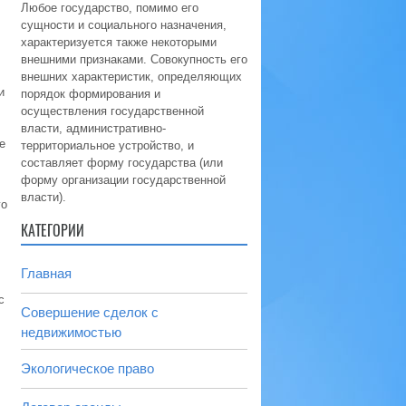
Любое государство, помимо его
сущности и социального назначения,
характеризуется также некоторыми
внешними признаками. Совокупность его
внешних характеристик, определяющих
и
порядок формирования и
осуществления государственной
власти, административно-
е
территориальное устройство, и
составляет форму государства (или
форму организации государственной
власти).
го
КАТЕГОРИИ
Главная
с
Совершение сделок с
недвижимостью
Экологическое право