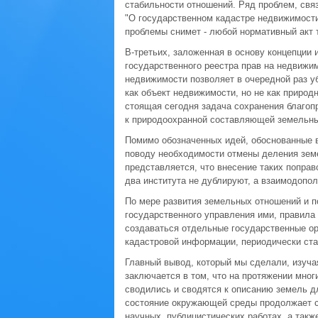
стабильности отношений. Ряд проблем, свя
"О государственном кадастре недвижимости"
проблемы снимет - любой нормативный акт 
В-третьих, заложенная в основу концепции
государственного реестра прав на недвижи
недвижимости позволяет в очередной раз у
как объект недвижимости, но не как природ
стоящая сегодня задача сохранения благоп
к природоохранной составляющей земельны
Помимо обозначенных идей, обоснованные 
поводу необходимости отмены деления земе
представляется, что внесение таких поправ
два института не дублируют, а взаимодопол
По мере развития земельных отношений и 
государственного управления ими, правила 
создаваться отдельные государственные ор
кадастровой информации, периодически ста
Главный вывод, который мы сделали, изучая
заключается в том, что на протяжении мног
сводились и сводятся к описанию земель д
состояние окружающей среды продолжает с
научных, публицистических работах, а такж