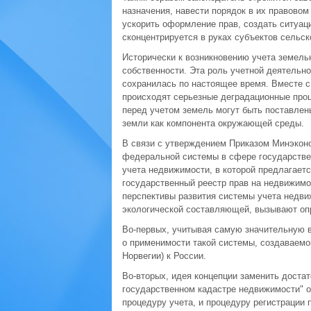
назначения, навести порядок в их правовом
ускорить оформление прав, создать ситуац
сконцентрируется в руках субъектов сельск
Исторически к возникновению учета земель
собственности. Эта роль учетной деятельн
сохранилась по настоящее время. Вместе с 
происходят серьезные деградационные про
перед учетом земель могут быть поставлен
земли как компонента окружающей среды.
В связи с утверждением Приказом Минэконо
федеральной системы в сфере государствен
учета недвижимости, в которой предлагает
государственный реестр прав на недвижимо
перспективы развития системы учета недви
экологической составляющей, вызывают оп
Во-первых, учитывая самую значительную в 
о применимости такой системы, создаваемо
Норвегии) к России.
Во-вторых, идея концепции заменить достат
государственном кадастре недвижимости" 
процедуру учета, и процедуру регистрации 