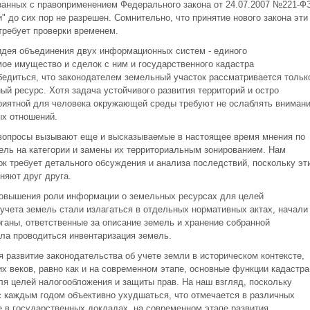
занных с правоприменением Федерального закона от 24.07.2007 №221-Ф
 до сих пор не разрешен. Сомнительно, что принятие нового закона эти
требует проверки временем.
 идея объединения двух информационных систем - единого
мое имущество и сделок с ним и государственного кадастра
бедиться, что законодателем земельный участок рассматривается тольк
ный ресурс. Хотя задача устойчивого развития территорий и остро
риятной для человека окружающей среды требуют не ослаблять вниман
х отношений.
вопросы вызывают еще и высказываемые в настоящее время мнения по
ль на категории и замены их территориальным зонированием. Нам
ок требует детального обсуждения и анализа последствий, поскольку эт
няют друг друга.
повышения роли информации о земельных ресурсах для целей
учета земель стали излагаться в отдельных нормативных актах, начали
ганы, ответственные за описание земель и хранение собранной
ла проводиться инвентаризация земель.
 развитие законодательства об учете земли в историческом контексте,
их веков, равно как и на современном этапе, основные функции кадастра
ля целей налогообложения и защиты прав. На наш взгляд, поскольку
 каждым годом объективно ухудшаться, что отмечается в различных
е в государственных докладах, на современном этапе развития