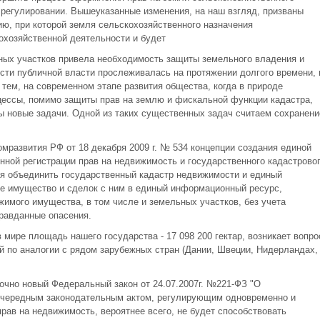
 регулировании. Вышеуказанные изменения, на наш взгляд, призваны
ию, при которой земля сельскохозяйственного назначения
охозяйственной деятельности и будет
ных участков привела необходимость защиты земельного владения и
ости публичной власти прослеживалась на протяжении долгого времени, 
тем, на современном этапе развития общества, когда в природе
цессы, помимо защиты прав на землю и фискальной функции кадастра,
ы новые задачи. Одной из таких существенных задач считаем сохранени
мразвития РФ от 18 декабря 2009 г. № 534 концепции создания единой
ной регистрации прав на недвижимость и государственного кадастрово
ся объединить государственный кадастр недвижимости и единый
е имущество и сделок с ним в единый информационный ресурс,
жимого имущества, в том числе и земельных участков, без учета
равданные опасения.
мире площадь нашего государства - 17 098 200 гектар, возникает вопро
й по аналогии с рядом зарубежных стран (Дании, Швеции, Нидерландах,
очно новый Федеральный закон от 24.07.2007г. №221-ФЗ "О
очередным законодательным актом, регулирующим одновременно и
прав на недвижимость, вероятнее всего, не будет способствовать