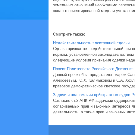
земельных отношений необходимо переосмыс
эколого-ориентированной модели учета зем
Смотрите также:
Недействительность электронной сделки
Сделка признается недействительной при н
нормам, установленной законодательством
следующие условия признания сделки недейс
Проект Политсовета Российского Движения
Данный проект был представлен мэром Санк
Алексеевым, Ю.Х. Калмыковом и С.А. Хохло
правовое демократическое светское государ
Задачи и полномочия арбитражных судов Р
Согласно ст.2 АПК РФ задачами судопроизв
оспариваемых прав и законных интересов 
деятельность, а также прав и законных инт