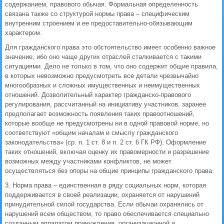
содержанием, правового обычая. Формальная определенность
связана также со структурой нормы права – специфическим
внутренним строением и ее предоставительно-обязывающим
характером.
Для гражданского права это обстоятельство имеет особенно важное
значение, ибо оно чаще других отраслей сталкивается с такими
ситуациями. Дело не только в том, что оно содержит общие правила,
в которых невозможно предусмотреть все детали чрезвычайно
многообразных и сложных имущественных и неимущественных
отношений. Дозволительный характер гражданско-правового
регулирования, рассчитанный на инициативу участников, заранее
предполагает возможность появления таких правоотношений,
которые вообще не предусмотрены ни в одной правовой норме, но
соответствуют «общим началам и смыслу гражданского
законодательства» (ср. п. 1 ст. 8 и п. 2 ст. 6 ГК РФ). Оформление
таких отношений, включая оценку их правомерности и разрешение
возможных между участниками конфликтов, не может
осуществляться без опоры на общие принципы гражданского права.
3. Норма права – единственная в ряду социальных норм, которая
поддерживается в своей реализации, охраняется от нарушений
принудительной силой государства. Если обычаи охранялись от
нарушений всем обществом, то право обеспечивается специально
созданным аппаратом принуждения, организационной и