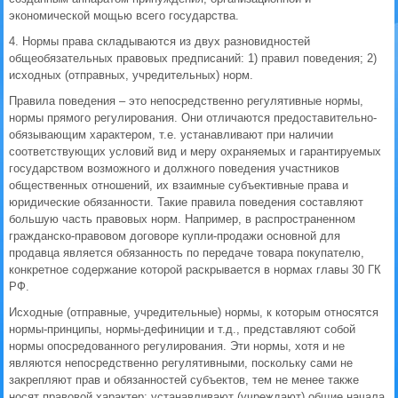
экономической мощью всего государства.
4. Нормы права складываются из двух разновидностей
общеобязательных правовых предписаний: 1) правил поведения; 2)
исходных (отправных, учредительных) норм.
Правила поведения – это непосредственно регулятивные нормы,
нормы прямого регулирования. Они отличаются предоставительно-
обязывающим характером, т.е. устанавливают при наличии
соответствующих условий вид и меру охраняемых и гарантируемых
государством возможного и должного поведения участников
общественных отношений, их взаимные субъективные права и
юридические обязанности. Такие правила поведения составляют
большую часть правовых норм. Например, в распространенном
гражданско-правовом договоре купли-продажи основной для
продавца является обязанность по передаче товара покупателю,
конкретное содержание которой раскрывается в нормах главы 30 ГК
РФ.
Исходные (отправные, учредительные) нормы, к которым относятся
нормы-принципы, нормы-дефиниции и т.д., представляют собой
нормы опосредованного регулирования. Эти нормы, хотя и не
являются непосредственно регулятивными, поскольку сами не
закрепляют прав и обязанностей субъектов, тем не менее также
носят правовой характер; устанавливают (учреждают) общие начала,