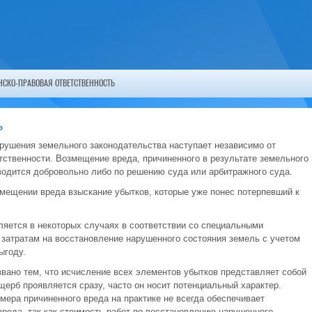
СКО-ПРАВОВАЯ ОТВЕТСТВЕННОСТЬ
ь
арушения земельного законодательства наступает независимо от
тственности. Возмещение вреда, причиненного в результате земельного
одится добровольно либо по решению суда или арбитражного суда.
мещении вреда взыскание убытков, которые уже понес потерпевший к
ляется в некоторых случаях в соответствии со специальными
 затратам на восстановление нарушенного состояния земель с учетом
ыгоду.
вано тем, что исчисление всех элементов убытков представляет собой
ерб проявляется сразу, часто он носит потенциальный характер.
мера причиненного вреда на практике не всегда обеспечивает
реда, так как стоимость работ по восстановлению нарушенного