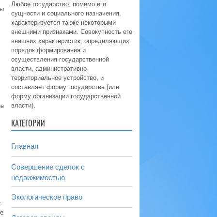
Любое государство, помимо его
ды
сущности и социального назначения,
характеризуется также некоторыми
внешними признаками. Совокупность его
внешних характеристик, определяющих
порядок формирования и
осуществления государственной
власти, административно-
территориальное устройство, и
составляет форму государства (или
форму организации государственной
власти).
ые
КАТЕГОРИИ
Главная
Совершение сделок с
недвижимостью
Экологическое право
х
е