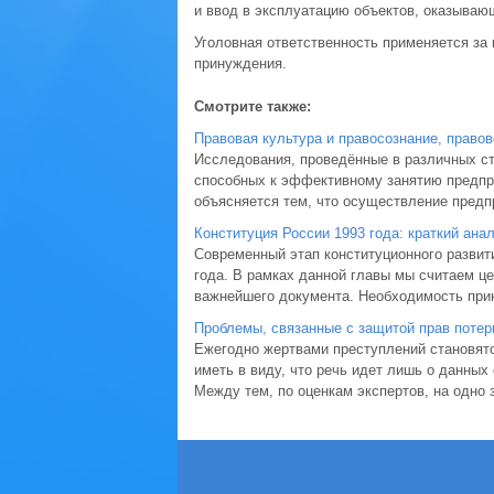
и ввод в эксплуатацию объектов, оказывающ
Уголовная ответственность применяется за
принуждения.
Смотрите также:
Правовая культура и правосознание, право
Исследования, проведённые в различных ст
способных к эффективному занятию предпри
объясняется тем, что осуществление предпр
Конституция России 1993 года: краткий анал
Современный этап конституционного развит
года. В рамках данной главы мы считаем це
важнейшего документа. Необходимость приня
Проблемы, связанные с защитой прав потерп
Ежегодно жертвами преступлений становятс
иметь в виду, что речь идет лишь о данны
Между тем, по оценкам экспертов, на одно 