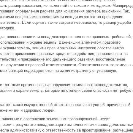
ать размер взыскания, исчисленный по таксам и методикам. Минприро
принцип определения расчета для исчисления размера взысканий. Так,
ческими веществами определяется исходя из затрат на проведение
ных земель. Если оценить такие затраты невозможно, то размер ущерба
етодике.
ка, неисполнение или ненадлежащее исполнение правовых требований,
использовании и охране земель. Важнейшим элементом правового
и охраны земель, защиты прав и законных интересов собственников
вляется применение правовых средств воздействия, направленных на
тельства и прекращение его дальнейшего развития, восстановление
 в нарушении к правовой ответственности. Ответственность за земельн
мых санкций подразделяется на административную, уголовную,
ет за такие противоправные нарушения земельного законодательства,
вании и охране земель, которые по степени своей опасности не требуют
вается также имущественной ответственностью за ущерб, причиненный
акже жизни и здоровью людей.
, виновные в совершении земельных правонарушений, несут
, если в результате ненадлежащего выполнения ими своих должностны
несла административную ответственность за проектирование, размещени