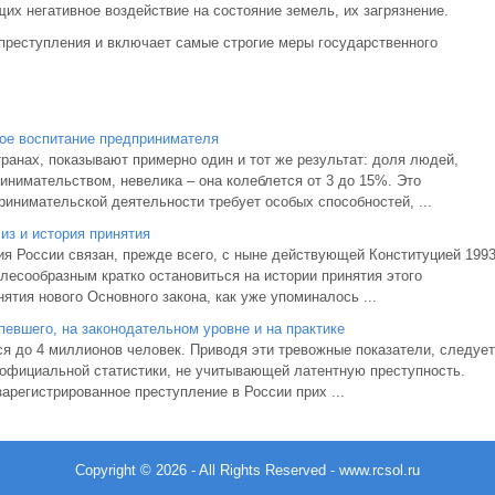
их негативное воздействие на состояние земель, их загрязнение.
 преступления и включает самые строгие меры государственного
вое воспитание предпринимателя
ранах, показывают примерно один и тот же результат: доля людей,
нимательством, невелика – она колеблется от 3 до 15%. Это
инимательской деятельности требует особых способностей, ...
из и история принятия
ия России связан, прежде всего, с ныне действующей Конституцией 199
лесообразным кратко остановиться на истории принятия этого
тия нового Основного закона, как уже упоминалось ...
евшего, на законодательном уровне и на практике
я до 4 миллионов человек. Приводя эти тревожные показатели, следует
х официальной статистики, не учитывающей латентную преступность.
зарегистрированное преступление в России прих ...
Copyright © 2026 - All Rights Reserved - www.rcsol.ru