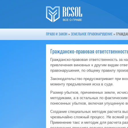
ПРАВО И ЗАКОН
»
ЗЕМЕЛЬНОЕ ПРАВОНАРУШЕНИЕ
» ГРАЖДАН
Гражданско-правовая ответственност
Гражданско-правовая ответственность за н
привлечения виновных к другим видам отве
правонарушения, по общему правилу произв
Законодательство предусматривает при воз
моменту предъявления иска в суде.
Размер убытков, причиненных земле, исчис
методиками, а в остальных по фактическим
понесенных убытков, включая упущенную в
Создание специальных методик расчета выз
чрезвычайно сложный процесс. Не всякий ущ
Применение такс и методик для расчета раз
реализацию принципа полного возмещения в