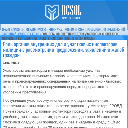
ПРАВО И ЗАКОН
»
ПОРЯДОК РАССМОТРЕНИЯ УЧАСТКОВЫМ ИНСПЕКТОРОМ МИЛИЦИИ ПРЕДЛОЖЕНИЙ,
ЗАЯВЛЕНИЙ, ЖАЛОБ, ГРАЖДАН
» РОЛЬ ОРГАНОВ ВНУТРЕННИХ ДЕЛ И УЧАСТКОВЫХ ИНСПЕКТОРОВ
МИЛИЦИИ В РАССМОТРЕНИИ ПРЕДЛОЖЕНИЙ, ЗАЯВЛЕНИЙ И ЖАЛОБ ГРАЖДАН
Роль органов внутренних дел и участковых инспекторов
милиции в рассмотрении предложений, заявлений и жалоб
граждан
Страница 3
Участковым инспекторам милиции необходимо уделять
первоочередное внимание жалобам и заявлениям, в которых идет
речь о правонарушениях совершённых на почве семейно - бытовых
отношений т. к. эти правонарушения нередко перерастают в
уголовные преступления.
Поступившие участковому инспектору милиции письменные
заявления должны обязательно регистрировать у секретаря ГРОВД.
Прием граждан участковые инспектора проводят 2 раза в неделю в
удобное для граждан время, прием длится два часа. На практике
сложился следующий порядок, один раз в неделю в среду с 18 до
20 часе, а второй с 18 до 20 часов и как правило в воскресенье.