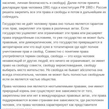
насилию, личная безопасность и свобода). Далее потом принята
декларации прав человека 1991 года и конституция РФ 1993 г. Россия
решила закрепить все эти права и свободы и потом в дальнейшем их
соблюдать
Государство не даёт человеку права оно только является гарантом
этих прав, закрепляет эти права в различных актах. Если
государство ущемляет или ограничивает эти права или расширяет
права определённым сословиям, то уже государство не может быть
правовым, или демократическим, это государство превращается в
авторитарное или что ещё хуже в тоталитарное где идёт полное
уничтожении прав и свобод. Совместно с понятием права
употребляется термин свобода, свобода — это когда человек
независящий от других людей, его ничего не ограничивает, он имеет
право на свободу совести, свободу вероисповедания, свободу
выбирать место жительство. Но свобода не бывает абсолютна она
всегда относительна, человек не может быть полностью свободным
если он является частью общества.
Права человека они являются неотъемлемыми правами, они имеют
природный корень они существуют вне зависимости от того,
закреплены они или нет в международных правовых актах, эти права
поддерживаются всеми странами вне зависимости, где расположен
человек, эти права человека характеризуют как представителя